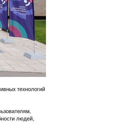
тивных технологий
льзователям,
бности людей,