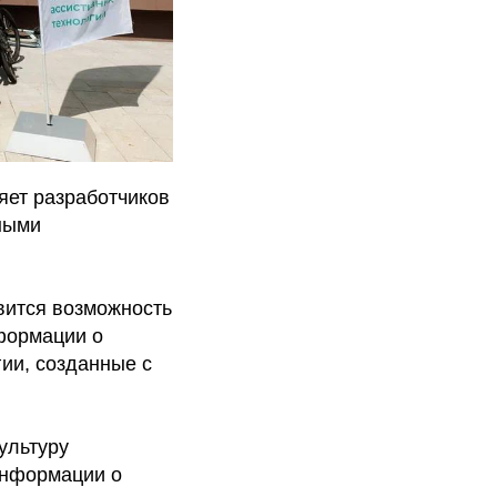
яет разработчиков
нными
вится возможность
формации о
гии, созданные с
ультуру
информации о