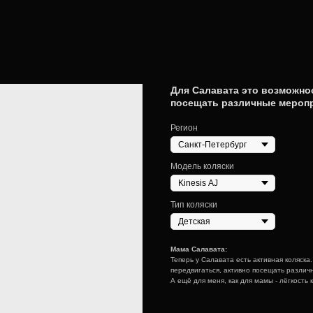
Для Салавата это возможно
посещать различные мероп
Регион
Модель коляски
Тип коляски
Мама Салавата:
Теперь у Салавата есть активная коляска
передвигаться, активно посещать различ
А ещё для меня, как для мамы - лёгкость 