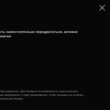
сть самостоятельно передвигаться, активно
риятия
. Как у взрослого. Для Салавата это возможность самостоятельно
ные мероприятия. А ещё тренироваться, чтобы танцевать на колясках.
коляски для поездок.